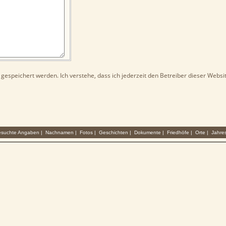
espeichert werden. Ich verstehe, dass ich jederzeit den Betreiber dieser Websit
suchte Angaben
|
Nachnamen
|
Fotos
|
Geschichten
|
Dokumente
|
Friedhöfe
|
Orte
|
Jahre