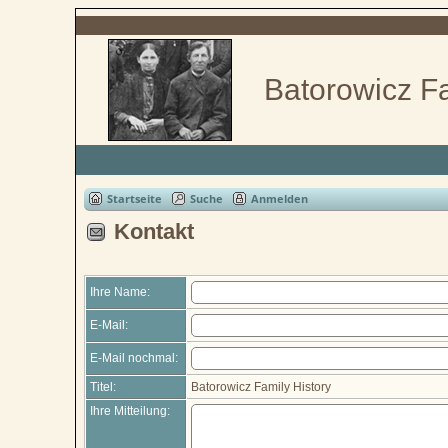
Batorowicz Fa
Startseite
Suche
Anmelden
Kontakt
Ihre Name:
E-Mail:
E-Mail nochmal:
Titel:
Batorowicz Family History
Ihre Mitteilung: